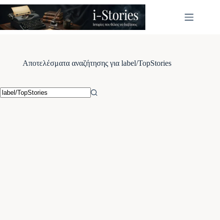
Μετάβαση
στο
περιεχόμενο
Αποτελέσματα αναζήτησης για label/TopStories
No
results